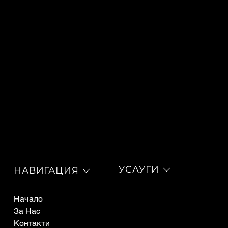
УСЛУГИ
НАВИГАЦИЯ
Хиалуронови филъри
Начало
Ботокс
За Нас
Терапевтична медицина
Контакти
Ценоразпис