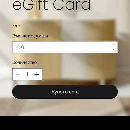
eGift Card
Въведете сумата
€
Количество
Купете сега