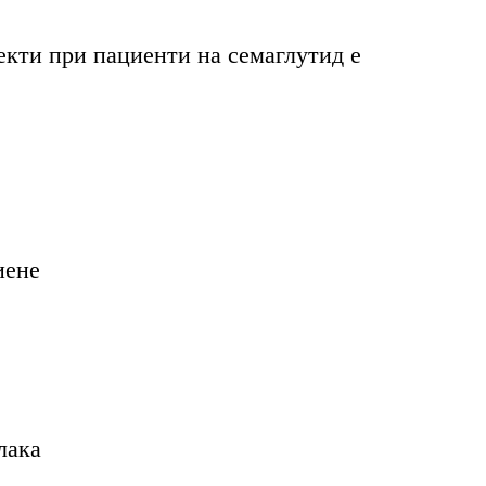
кти при пациенти на семаглутид е 
иене
лака