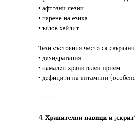
• афтозни лезии
• парене на езика
• ъглов хейлит
Тези състояния често са свързани 
• дехидратация
• намален хранителен прием
• дефицити на витамини (особено
⸻
4. Хранителни навици и „скрит