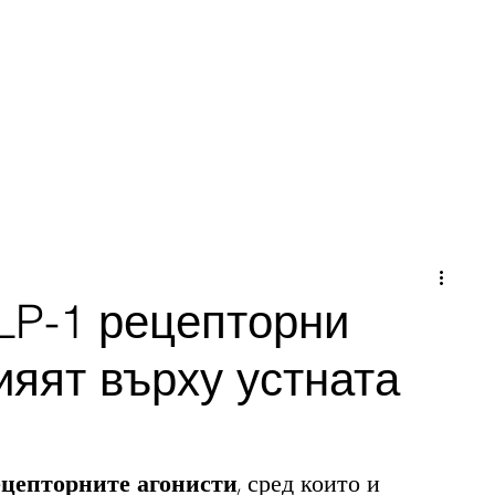
ло
За Нас
Услуги
Контакти
LP-1 рецепторни
лияят върху устната
ецепторните агонисти
, сред които и 