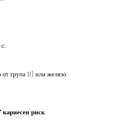
с:
 от група B) или желязо
“ кариесен риск