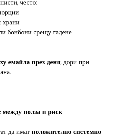
нисти, често:
 порции
и храни
ли бонбони срещу гадене
ху емайла през деня
, дори при 
ана.
с между полза и риск
ат да имат 
положително системно 