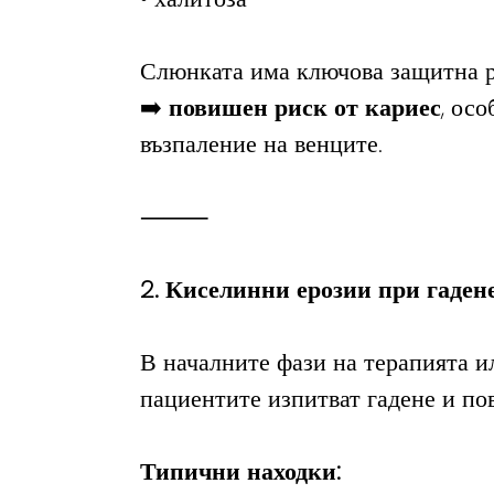
Слюнката има ключова защитна р
➡️ 
повишен риск от кариес
, ос
възпаление на венците.
⸻
2. Киселинни ерозии при гаден
В началните фази на терапията ил
пациентите изпитват гадене и по
Типични находки: