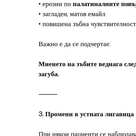
• ерозии по 
палатиналните повъ
• загладен, матов емайл
• повишена зъбна чувствителност
Важно е да се подчертае:
Миенето на зъбите веднага сле
загуба.
⸻
3. Промени в устната лигавица
При някои пациенти се наблюдава