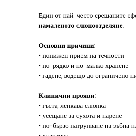
Един от най-често срещаните ефе
намаленото слюноотделяне
.
Основни причини:
• понижен прием на течности
• по-рядко и по-малко хранене
• гадене, водещо до ограничено п
Клинични прояви:
• гъста, лепкава слюнка
• усещане за сухота и парене
• по-бързо натрупване на зъбна п
• халитоза