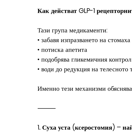
Как действат GLP-1 рецепторни
Тази група медикаменти:
• забавя изпразването на стомаха
• потиска апетита
• подобрява гликемичния контрол
• води до редукция на телесното 
Именно тези механизми обяснява
⸻
1. Суха уста (ксеростомия) – н