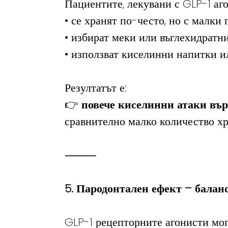
Пациентите, лекувани с GLP-1 аго
• се хранят по-често, но с малки
• избират меки или въглехидратн
• използват киселинни напитки и
Резултатът е:
👉 
повече киселинни атаки вър
сравнително малко количество хр
⸻
5. Пародонтален ефект – балан
GLP-1 рецепторните агонисти мог