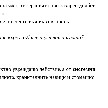
жна част от терапията при захарен диабет 
ло.
е по-често възниква въпросът:
ие върху зъбите и устната кухина?
ктно увреждащо действие, а от 
системни 
елянето, хранителните навици и стомашно-