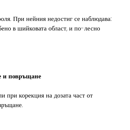
оля. При нейния недостиг се наблюдава:
обено в шийковата област, и по-лесно 
е и повръщане
и при корекция на дозата част от 
връщане.