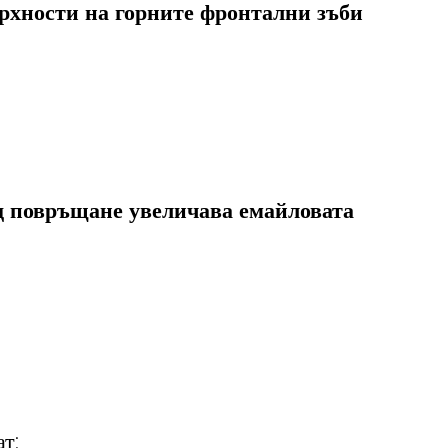
рхности на горните фронтални зъби
д повръщане увеличава емайловата 
т: