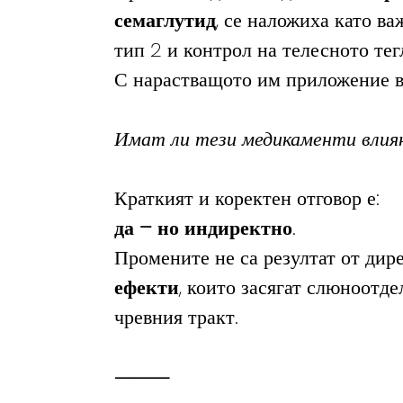
семаглутид
, се наложиха като ва
тип 2 и контрол на телесното тег
С нарастващото им приложение вс
Имат ли тези медикаменти влиян
Краткият и коректен отговор е:
да – но индиректно
.
Промените не са резултат от дире
ефекти
, които засягат слюноотд
чревния тракт.
⸻