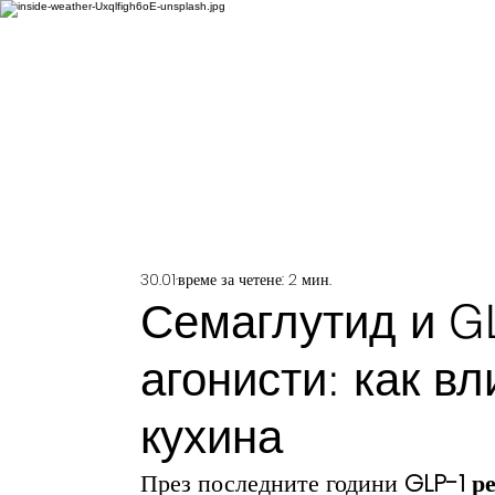
Нача
30.01
време за четене: 2 мин.
Семаглутид и G
агонисти: как в
кухина
През последните години 
GLP-1 р