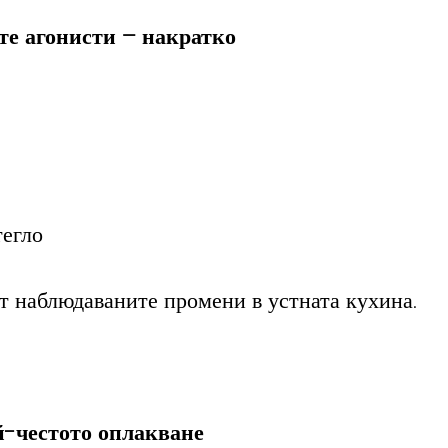
те агонисти – накратко
тегло
т наблюдаваните промени в устната кухина.
ай-честото оплакване